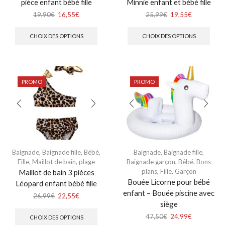
pièce enfant bébé fille
Minnie enfant et bébé fille
19,90
€
16,55
€
25,99
€
19,55
€
CHOIX DES OPTIONS
CHOIX DES OPTIONS
PROMO
PROMO
Baignade
,
Baignade fille
,
Bébé
,
Baignade
,
Baignade fille
,
Fille
,
Maillot de bain, plage
Baignade garçon
,
Bébé
,
Bons
plans
,
Fille
,
Garçon
Maillot de bain 3 pièces
Bouée Licorne pour bébé
Léopard enfant bébé fille
enfant – Bouée piscine avec
26,99
€
22,55
€
siège
47,50
€
24,99
€
CHOIX DES OPTIONS