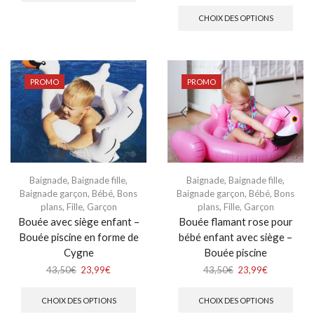
CHOIX DES OPTIONS
PROMO
PROMO
Baignade
,
Baignade fille
,
Baignade
,
Baignade fille
,
Baignade garçon
,
Bébé
,
Bons
Baignade garçon
,
Bébé
,
Bons
plans
,
Fille
,
Garçon
plans
,
Fille
,
Garçon
Bouée avec siège enfant –
Bouée flamant rose pour
Bouée piscine en forme de
bébé enfant avec siège –
Cygne
Bouée piscine
43,50
€
23,99
€
43,50
€
23,99
€
CHOIX DES OPTIONS
CHOIX DES OPTIONS