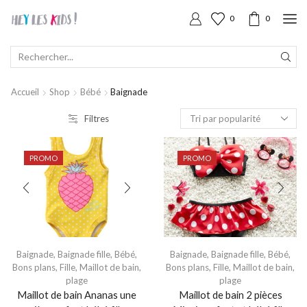
0
0
SEARCH
INPUT
Accueil
Shop
Bébé
Baignade
Filtres
PROMO
PROMO
Baignade
,
Baignade fille
,
Bébé
,
Baignade
,
Baignade fille
,
Bébé
,
Bons plans
,
Fille
,
Maillot de bain,
Bons plans
,
Fille
,
Maillot de bain,
plage
plage
Maillot de bain Ananas une
Maillot de bain 2 pièces