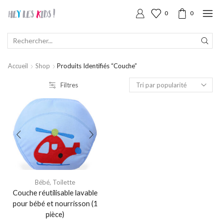
0
0
SEARCH
INPUT
Accueil
Shop
Produits Identifiés “couche”
Filtres
Bébé
,
Toilette
Couche réutilisable lavable
pour bébé et nourrisson (1
pièce)