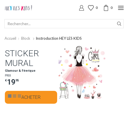
0
0
SEARCH
INPUT
Accueil
Block
Instroduction HEY LES KIDS
STICKER
MURAL
Glamour & Féerique
PRIX
19
€
95
ACHETER