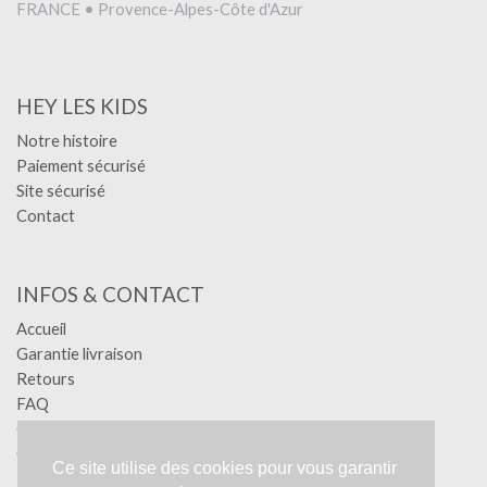
FRANCE • Provence-Alpes-Côte d'Azur
HEY LES KIDS
Notre histoire
Paiement sécurisé
Site sécurisé
Contact
INFOS & CONTACT
Accueil
Garantie livraison
Retours
FAQ
Confidentialité
Conditions générales
Ce site utilise des cookies pour vous garantir
Mentions légales