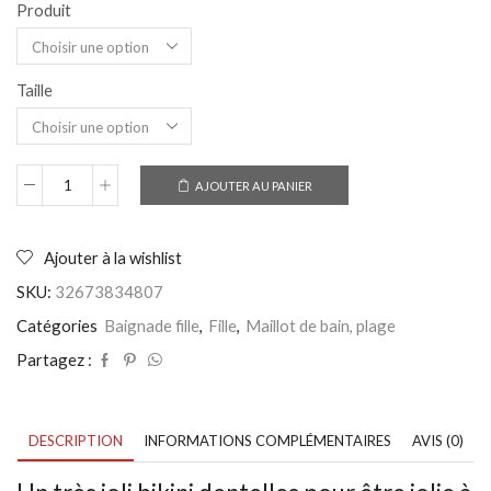
Produit
Taille
AJOUTER AU PANIER
quantité
de
Maillot
de
Ajouter à la wishlist
bain
SKU:
32673834807
2
pièces
Catégories
Baignade fille
,
Fille
,
Maillot de bain, plage
fille
7
Partagez :
à
14
ans
-
DESCRIPTION
INFORMATIONS COMPLÉMENTAIRES
AVIS (0)
Bikini
dentelles