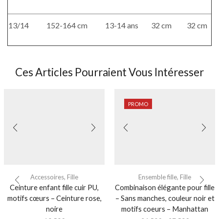
13/14
152-164 cm
13-14 ans
32 cm
32 cm
Ces Articles Pourraient Vous Intéresser
PROMO
Accessoires
,
Fille
Ensemble fille
,
Fille
Ceinture enfant fille cuir PU,
Combinaison élégante pour fille
motifs cœurs – Ceinture rose,
– Sans manches, couleur noir et
noire
motifs coeurs – Manhattan