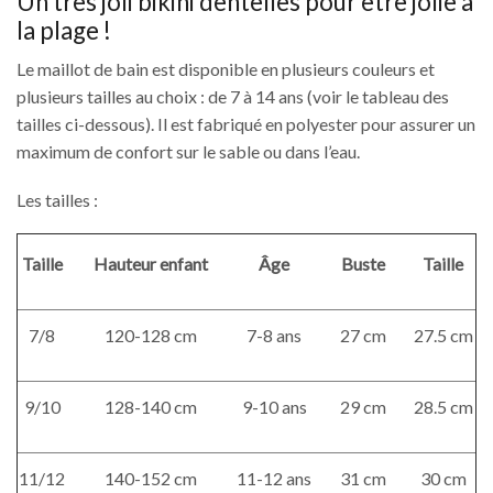
Un très joli bikini dentelles pour être jolie à
la plage !
Le maillot de bain est disponible en plusieurs couleurs et
plusieurs tailles au choix : de 7 à 14 ans (voir le tableau des
tailles ci-dessous). Il est fabriqué en polyester pour assurer un
maximum de confort sur le sable ou dans l’eau.
Les tailles :
Taille
Hauteur enfant
Âge
Buste
Taille
7/8
120-128 cm
7-8 ans
27 cm
27.5 cm
9/10
128-140 cm
9-10 ans
29 cm
28.5 cm
11/12
140-152 cm
11-12 ans
31 cm
30 cm