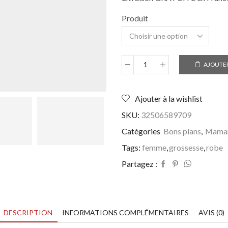
Produit
AJOUTER
quantité
de
Robe
Ajouter à la wishlist
souple
femme
SKU:
32506589709
enceinte,
manches
Catégories
Bons plans
,
Mama
courtes
Tags:
femme
,
grossesse
,
robe
-
Robe
Partagez :
casual
été
DESCRIPTION
INFORMATIONS COMPLÉMENTAIRES
AVIS (0)