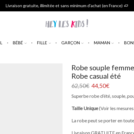
Livraison gratuite, illimitée et sans minimum d'achat (en France)
L
BÉBÉ
FILLE
GARÇON
MAMAN
BON
Robe souple femme 
Robe casual été
62,50
€
44,50
€
Superbe robe d’été, souple, po
Taille Unique
(Voir les mesures
La robe peut se porter en tout
Livraison GRATUITE en France