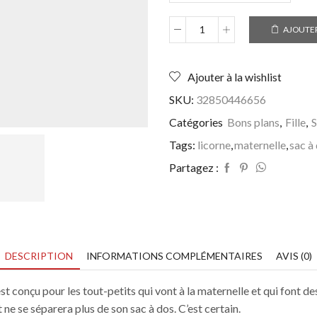
AJOUTER
quantité
de
Sac
Ajouter à la wishlist
à
dos
SKU:
32850446656
licorne
pour
Catégories
Bons plans
,
Fille
,
S
enfant
Tags:
licorne
,
maternelle
,
sac à
-
Sac
Partagez :
maternelle
DESCRIPTION
INFORMATIONS COMPLÉMENTAIRES
AVIS (0)
t conçu pour les tout-petits qui vont à la maternelle et qui font de
 ne se séparera plus de son sac à dos. C’est certain.