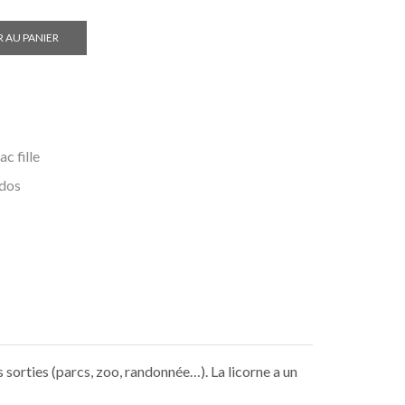
 AU PANIER
ac fille
 dos
s sorties (parcs, zoo, randonnée…). La licorne a un