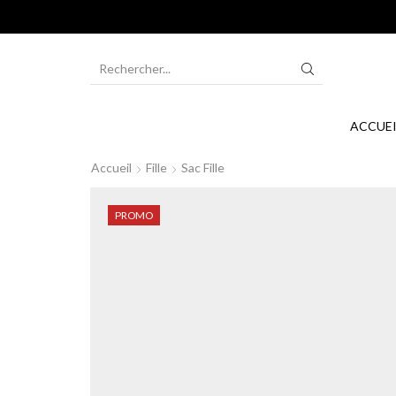
SEARCH
INPUT
ACCUEI
Accueil
Fille
Sac Fille
PROMO