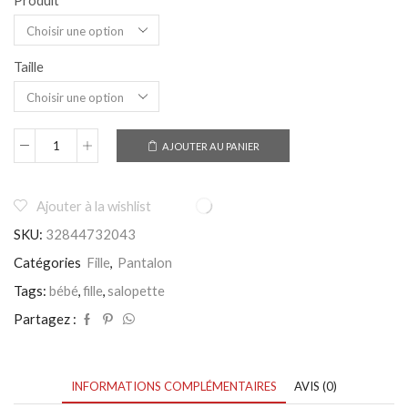
Produit
Taille
AJOUTER AU PANIER
quantité
de
Salopette
fille
Ajouter à la wishlist
/
SKU:
32844732043
bébé
couleur
Catégories
Fille
,
Pantalon
bleu
avec
Tags:
bébé
,
fille
,
salopette
pattes
d'éléphant
Partagez :
-
FASHION
STAR
INFORMATIONS COMPLÉMENTAIRES
AVIS (0)