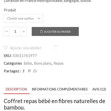
Livraison en France métropolitaine, Belgique, Suisse.
Produit
AJOUTER AU PANIER
quantité
de
Coffret
repas
Ajouter à la wishlist
Bébé
SKU:
33011761977
en
Bambou
Catégories
Bébé
,
Bons plans
,
Repas
naturel
-
Partagez :
Lot
de
5
pièces
DESCRIPTION
INFORMATIONS COMPLÉMENTAIRES
AVIS (12)
Coffret repas bébé en fibres naturelles de
bambou.