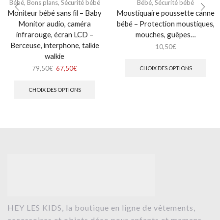
Bébé
,
Bons plans
,
Sécurité bébé
Bébé
,
Sécurité bébé
Moniteur bébé sans fil – Baby
Moustiquaire poussette canne
Monitor audio, caméra
bébé – Protection moustiques,
infrarouge, écran LCD –
mouches, guêpes…
Berceuse, interphone, talkie
10,50
€
walkie
79,50
€
67,50
€
CHOIX DES OPTIONS
CHOIX DES OPTIONS
HEY LES KIDS, la boutique en ligne de vêtements,
accessoires et objets déco pour enfants et mamans.