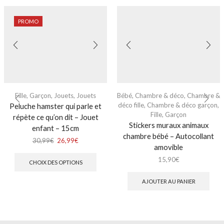
PROMO
Fille
,
Garçon
,
Jouets
,
Jouets
Bébé
,
Chambre & déco
,
Chambre &
déco fille
,
Chambre & déco garçon
,
Peluche hamster qui parle et
Fille
,
Garçon
répète ce qu’on dit – Jouet
Stickers muraux animaux
enfant – 15cm
chambre bébé – Autocollant
30,99
€
26,99
€
amovible
15,90
€
CHOIX DES OPTIONS
AJOUTER AU PANIER