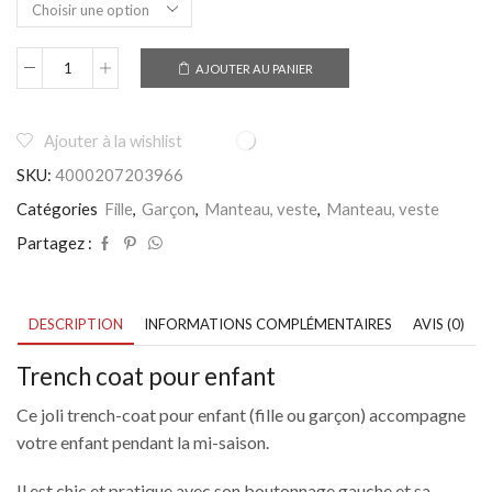
AJOUTER AU PANIER
quantité
de
Trench-
coat
Ajouter à la wishlist
enfant
SKU:
4000207203966
-
Veste
Catégories
Fille
,
Garçon
,
Manteau, veste
,
Manteau, veste
coupe-
vent
Partagez :
fille
/
garçon
mi-
DESCRIPTION
INFORMATIONS COMPLÉMENTAIRES
AVIS (0)
saison
Trench coat pour enfant
Ce joli trench-coat pour enfant (fille ou garçon) accompagne
votre enfant pendant la mi-saison.
Il est chic et pratique avec son boutonnage gauche et sa