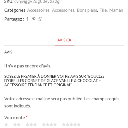
SKU:
cvhjviggv2og00ev2a2g
de
glace
Catégories
Accessoires
,
Accessoires
,
Bons plans
,
Fille
,
Maman
Vanille
&
Partagez :
Chocolat
-
Accessoire
tendance
AVIS (0)
et
original
AVIS
Il n'y a pas encore d'avis.
SOYEZ LE PREMIER À DONNER VOTRE AVIS SUR “BOUCLES
D’OREILLES CORNET DE GLACE VANILLE & CHOCOLAT –
ACCESSOIRE TENDANCE ET ORIGINAL”
Votre adresse e-mail ne sera pas publiée. Les champs requis
sont indiqués.
Votre note
*