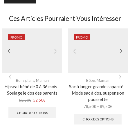
Ces Articles Pourraient Vous Intéresser
PROMO
PROMO
Bons plans
,
Maman
Bébé
,
Maman
Hipseat bébé de 0 à 36 mois –
Sac à langer grande capacité –
Soulage le dos des parents
Mode sac à dos, suspension
poussette
55,50
€
52,50
€
78,50
€
–
89,50
€
CHOIX DES OPTIONS
CHOIX DES OPTIONS