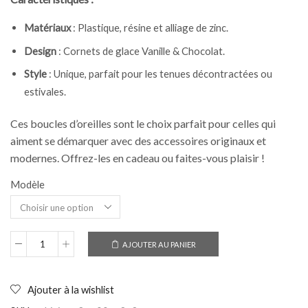
Matériaux
: Plastique, résine et alliage de zinc.
Design
: Cornets de glace Vanille & Chocolat.
Style
: Unique, parfait pour les tenues décontractées ou
estivales.
Ces boucles d’oreilles sont le choix parfait pour celles qui
aiment se démarquer avec des accessoires originaux et
modernes. Offrez-les en cadeau ou faites-vous plaisir !
Modèle
AJOUTER AU PANIER
quantité
de
Boucles
d'oreilles
Ajouter à la wishlist
cornet