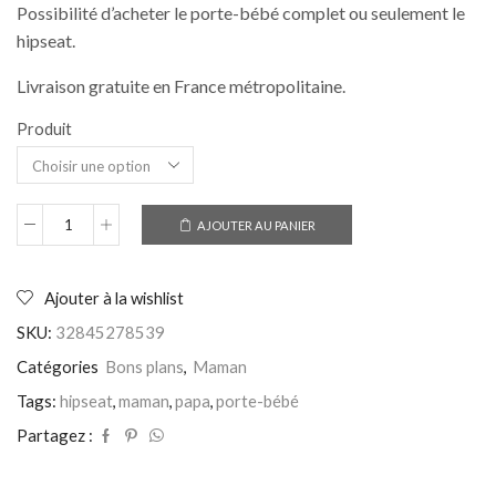
Possibilité d’acheter le porte-bébé complet ou seulement le
hipseat.
Livraison gratuite en France métropolitaine.
Produit
AJOUTER AU PANIER
quantité
de
Porte-
bébé
Ajouter à la wishlist
transformable
SKU:
32845278539
en
hipseat
Catégories
Bons plans
,
Maman
-
0
Tags:
hipseat
,
maman
,
papa
,
porte-bébé
à
36
Partagez :
mois
-
Soulage