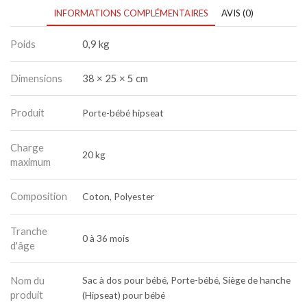
le
INFORMATIONS COMPLÉMENTAIRES
AVIS (0)
dos
Poids
0,9 kg
Dimensions
38 × 25 × 5 cm
Produit
Porte-bébé hipseat
Charge
20 kg
maximum
Composition
Coton, Polyester
Tranche
0 à 36 mois
d'âge
Nom du
Sac à dos pour bébé, Porte-bébé, Siège de hanche
produit
(Hipseat) pour bébé