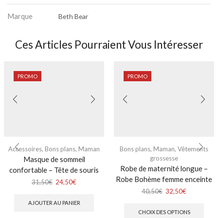
Marque
Beth Bear
Ces Articles Pourraient Vous Intéresser
PROMO
PROMO
Accessoires
,
Bons plans
,
Maman
Bons plans
,
Maman
,
Vêtements
grossesse
Masque de sommeil
Robe de maternité longue –
confortable – Tête de souris
Robe Bohème femme enceinte
31,50
€
24,50
€
40,50
€
32,50
€
AJOUTER AU PANIER
CHOIX DES OPTIONS