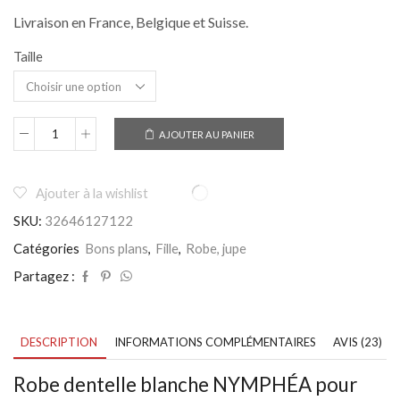
Livraison en France, Belgique et Suisse.
Taille
AJOUTER AU PANIER
quantité
de
Robe
dentelle
Ajouter à la wishlist
blanche
SKU:
32646127122
fille,
sans
Catégories
Bons plans
,
Fille
,
Robe, jupe
manches,
taille
Partagez :
2
à
8
ans
DESCRIPTION
INFORMATIONS COMPLÉMENTAIRES
AVIS (23)
-
Robe
Robe dentelle blanche NYMPHÉA pour
NYMPHÉA