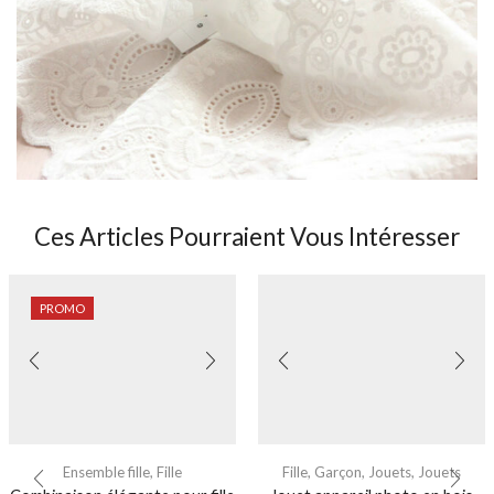
Ces Articles Pourraient Vous Intéresser
PROMO
Ensemble fille
,
Fille
Fille
,
Garçon
,
Jouets
,
Jouets