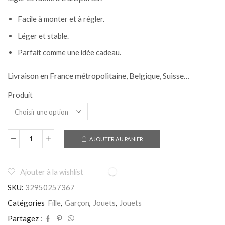
Facile à monter et à régler.
Léger et stable.
Parfait comme une idée cadeau.
Livraison en France métropolitaine, Belgique, Suisse…
Produit
AJOUTER AU PANIER
quantité
de
Télescope
pour
Ajouter à la wishlist
débutant
SKU:
32950257367
-
Astronomie
Catégories
Fille
,
Garçon
,
Jouets
,
Jouets
pour
les
Partagez :
enfants