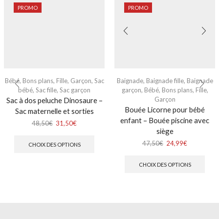
PROMO
PROMO
Bébé
,
Bons plans
,
Fille
,
Garçon
,
Sac
Baignade
,
Baignade fille
,
Baignade
bébé
,
Sac fille
,
Sac garçon
garçon
,
Bébé
,
Bons plans
,
Fille
,
Garçon
Sac à dos peluche Dinosaure –
Bouée Licorne pour bébé
Sac maternelle et sorties
enfant – Bouée piscine avec
48,50
€
31,50
€
siège
47,50
€
24,99
€
CHOIX DES OPTIONS
CHOIX DES OPTIONS