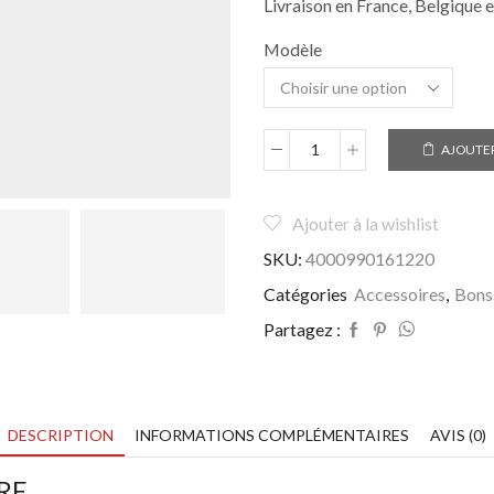
Livraison en France, Belgique e
Modèle
AJOUTER
quantité
de
Épilateur
Ajouter à la wishlist
Sourcils
électrique
SKU:
4000990161220
de
Précision
Catégories
Accessoires
,
Bons
pour
Partagez :
Femme
DESCRIPTION
INFORMATIONS COMPLÉMENTAIRES
AVIS (0)
RE