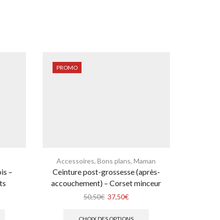
PROMO
PROM
Accessoires
,
Bons plans
,
Maman
Acces
is –
Ceinture post-grossesse (après-
Couvertur
ts
accouchement) – Corset minceur
aut
50,50
€
37,50
€
CHOIX DES OPTIONS