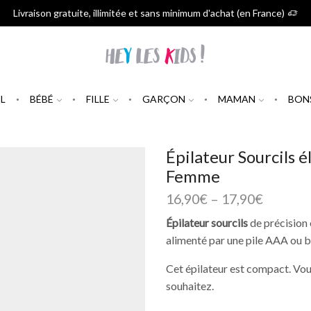
Livraison gratuite, illimitée et sans minimum d'achat (en France)
L
BÉBÉ
FILLE
GARÇON
MAMAN
BON
Épilateur Sourcils 
Femme
16,90
€
–
17,90
€
Épilateur sourcils
de précision 
alimenté par une pile AAA ou b
Cet épilateur est compact. Vou
souhaitez.