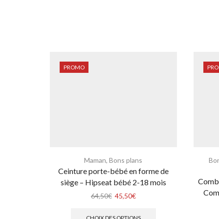
PROMO
PR
Maman
,
Bons plans
Bon
Ceinture porte-bébé en forme de
Combi
siège – Hipseat bébé 2-18 mois
Comb
64,50
€
45,50
€
CHOIX DES OPTIONS