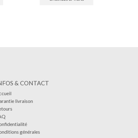
NFOS & CONTACT
ccueil
rantie livraison
etours
AQ
nfidentialité
onditions générales