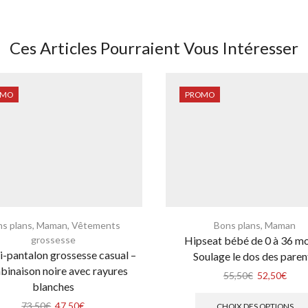
Ces Articles Pourraient Vous Intéresser
OMO
PROMO
s plans
,
Maman
,
Vêtements
Bons plans
,
Maman
grossesse
Hipseat bébé de 0 à 36 mo
-pantalon grossesse casual –
Soulage le dos des paren
inaison noire avec rayures
55,50
€
52,50
€
blanches
73,50
€
47,50
€
CHOIX DES OPTIONS