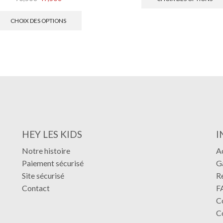
CHOIX DES OPTIONS
HEY LES KIDS
I
Notre histoire
A
Paiement sécurisé
Ga
Site sécurisé
R
Contact
F
Co
C