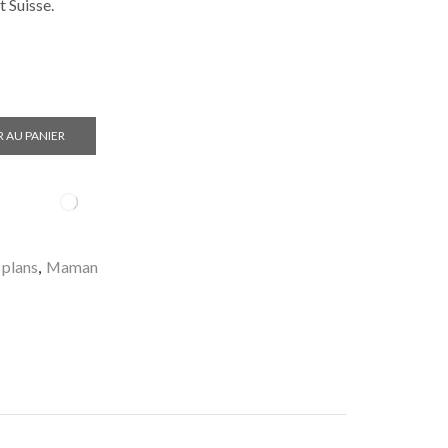
t Suisse.
 AU PANIER
 plans
,
Maman